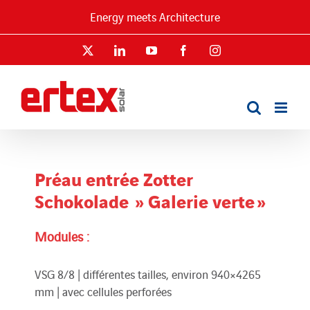
Passer
Energy meets Architecture
au
contenu
X
LinkedIn
YouTube
Facebook
Instagram
Préau entrée Zotter
Schokolade » Galerie verte »
Modules :
VSG 8/8 | différentes tailles, environ 940×4265
mm | avec cellules perforées