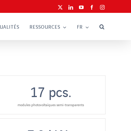
X
LinkedIn
YouTube
Facebook
Instagram
UALITÉS
RESSOURCES
FR
17
pcs.
modules photovoltaïques semi-transparents