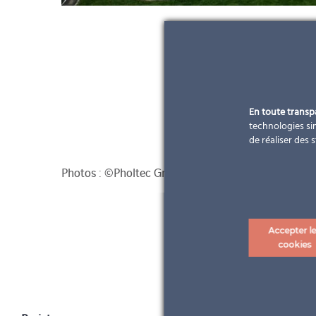
En toute trans
technologies sim
de réaliser des 
Photos : ©Pholtec GmbH
Accepter l
cookies