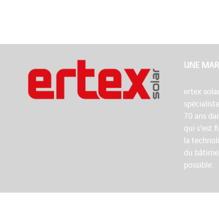
UNE MAR
ertex sola
spécialist
70 ans dan
qui s'est 
la technol
du bâtime
possible.