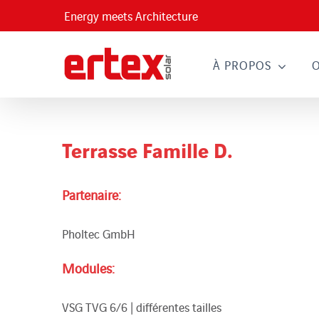
Passer
Energy meets Architecture
au
contenu
À PROPOS
Terrasse Famille D.
Partenaire:
Pholtec GmbH
Modules:
VSG TVG 6/6 | différentes tailles