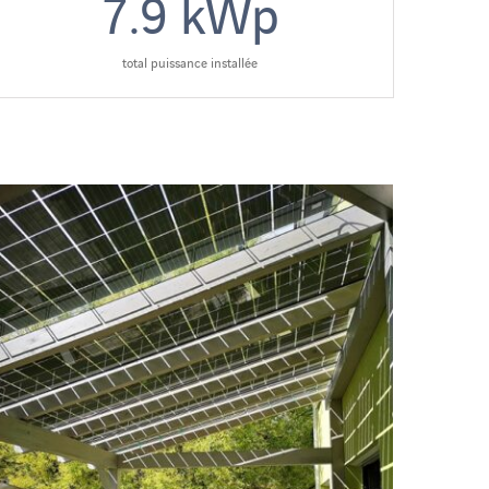
7.9
kWp
total puissance installée