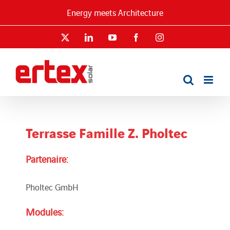
Passer
Energy meets Architecture
au
contenu
X
LinkedIn
YouTube
Facebook
Instagram
Terrasse Famille Z. Pholtec
Partenaire:
Pholtec GmbH
Modules: