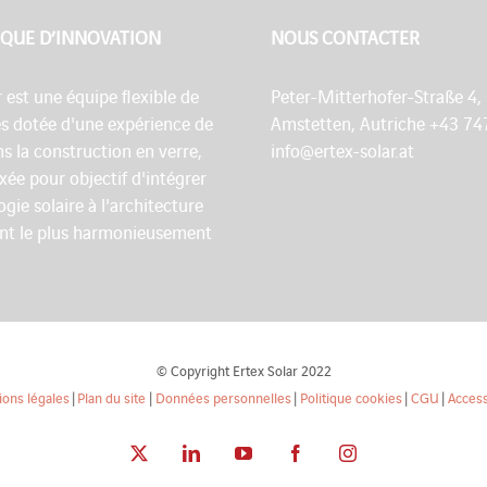
QUE D’INNOVATION
NOUS CONTACTER
r est une équipe flexible de
Peter-Mitterhofer-Straße 4,
es dotée d'une expérience de
Amstetten, Autriche +43 74
s la construction en verre,
info@ertex-solar.at
fixée pour objectif d'intégrer
ogie solaire à l'architecture
nt le plus harmonieusement
© Copyright Ertex Solar 2022
ons légales
|
Plan du site
|
Données personnelles
|
Politique cookies
|
CGU
|
Access
X
LinkedIn
YouTube
Facebook
Instagram