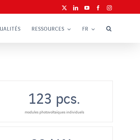
X
LinkedIn
YouTube
Facebook
Instagram
UALITÉS
RESSOURCES
FR
123
pcs.
modules photovoltaïques individuels