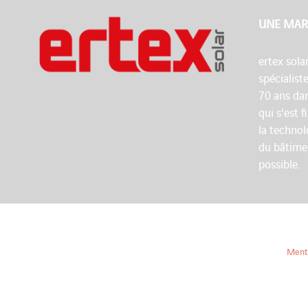
UNE MAR
ertex sola
spécialist
70 ans dan
qui s'est 
la technol
du bâtime
possible.
Menti