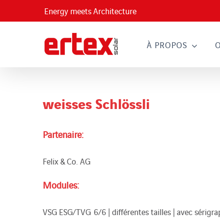
Passer
Energy meets Architecture
au
contenu
À PROPOS
weisses Schlössli
Partenaire:
Felix & Co. AG
Modules:
VSG ESG/TVG 6/6 | différentes tailles | avec sérigra