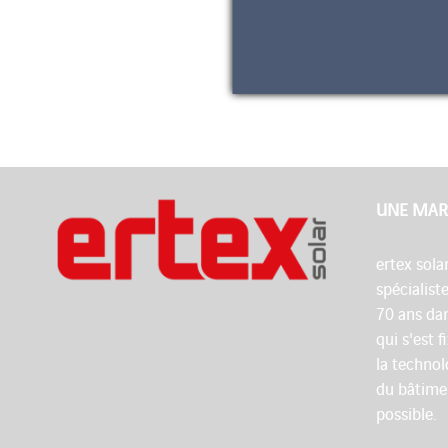
UNE MAR
ertex sola
spécialist
70 ans dan
qui s'est 
la technol
du bâtime
possible.