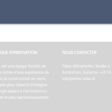
QUE D’INNOVATION
NOUS CONTACTER
r est une équipe flexible de
Peter-Mitterhofer-Straße 4,
es dotée d'une expérience de
Amstetten, Autriche +43 74
s la construction en verre,
info@ertex-solar.at
fixée pour objectif d'intégrer
ogie solaire à l'architecture
nt le plus harmonieusement