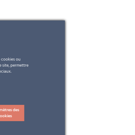
e cookies ou
e site, permettre
ociaux.
mètres des
ookies