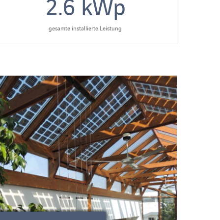
2.6
kWp
gesamte installierte Leistung