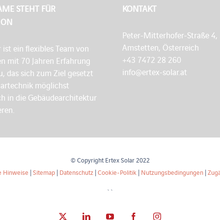
AME STEHT FÜR
KONTAKT
ION
Peter-Mitterhofer-Straße 4,
Amstetten, Österreich
r ist ein flexibles Team von
+43 7472 28 260
en mit 70 Jahren Erfahrung
info@ertex-solar.at
, das sich zum Ziel gesetzt
lartechnik möglichst
h in die Gebäudearchitektur
eren.
© Copyright Ertex Solar 2022
e Hinweise
|
Sitemap
|
Datenschutz
|
Cookie-Politik
|
Nutzungsbedingungen
|
Zugä
``
X
LinkedIn
YouTube
Facebook
Instagram