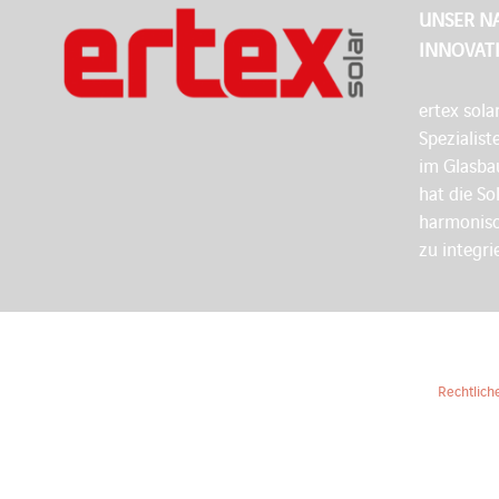
UNSER N
INNOVAT
ertex sola
Spezialist
im Glasbau
hat die So
harmonisc
zu integri
Rechtlich