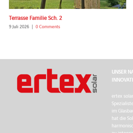
Terrasse Familie Sch. 2
9 Juli 2026
|
0 Comments
UNSER N
INNOVAT
ertex sola
Spezialist
im Glasbau
hat die So
harmonisc
zu integri