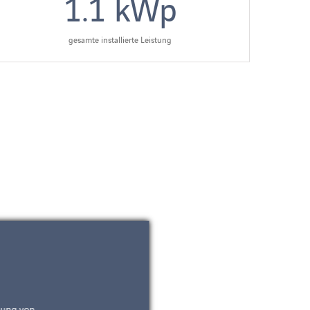
1.1
kWp
gesamte installierte Leistung