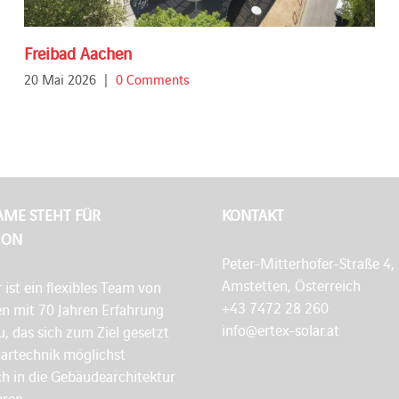
Freibad Aachen
20 Mai 2026
|
0 Comments
AME STEHT FÜR
KONTAKT
ION
Peter-Mitterhofer-Straße 4,
Amstetten, Österreich
r ist ein flexibles Team von
+43 7472 28 260
en mit 70 Jahren Erfahrung
info@ertex-solar.at
, das sich zum Ziel gesetzt
lartechnik möglichst
h in die Gebäudearchitektur
eren.