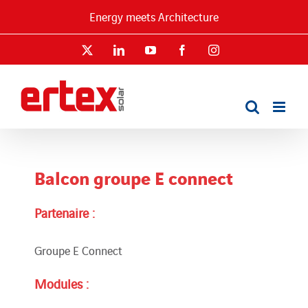
Passer
Energy meets Architecture
au
contenu
X
LinkedIn
YouTube
Facebook
Instagram
Balcon groupe E connect
Partenaire :
Groupe E Connect
Modules :