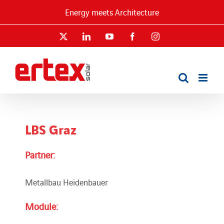
Skip
Energy meets Architecture
to
content
X
LinkedIn
YouTube
Facebook
Instagram
LBS Graz
Partner:
Metallbau Heidenbauer
Module: