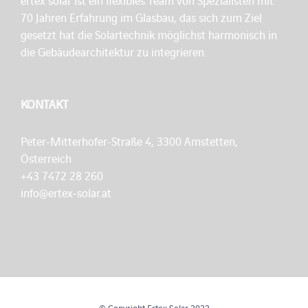
ertex solar ist ein flexibles Team von Spezialisten mit
70 Jahren Erfahrung im Glasbau, das sich zum Ziel
gesetzt hat die Solartechnik möglichst harmonisch in
die Gebäudearchitektur zu integrieren.
KONTAKT
Peter-Mitterhofer-Straße 4, 3300 Amstetten,
Österreich
+43 7472 28 260
info@ertex-solar.at
© Copyright Ertex Solar 2022