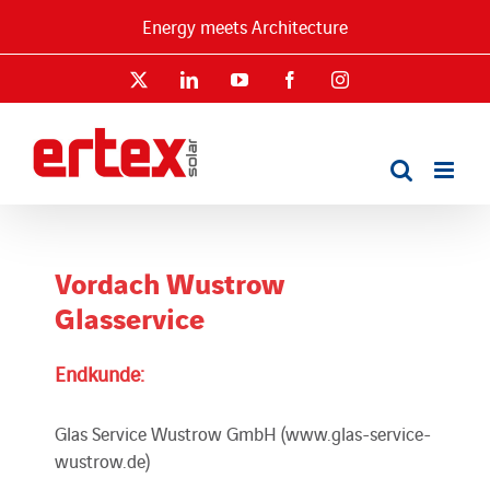
Skip
Energy meets Architecture
to
content
X
LinkedIn
YouTube
Facebook
Instagram
Vordach Wustrow
Glasservice
Endkunde:
Glas Service Wustrow GmbH (www.glas-service-
wustrow.de)