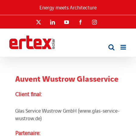
Passer
Energy meets Architecture
au
contenu
X
LinkedIn
YouTube
Facebook
Instagram
Auvent Wustrow Glasservice
Client final:
Glas Service Wustrow GmbH (www.glas-service-
wustrow.de)
Partenaire: