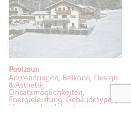
Poolzaun
Anwendungen
,
Balkone
,
Design
& Ästhetik
,
Einsatzmöglichkeiten
,
Energieleistung
,
Gebäudetypen
,
Horizon
,
Land
,
Leistungen
,
Lösungen
,
Neubau
,
Österreich
,
Sonnenschutzstrategie
Poolzaun Partner: Elektrotechnik Mitterwallner GmbH