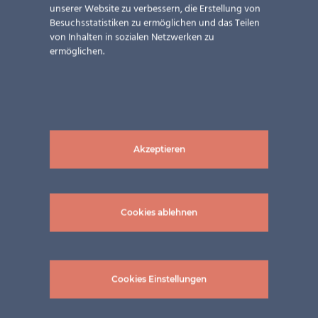
unserer Website zu verbessern, die Erstellung von
Besuchsstatistiken zu ermöglichen und das Teilen
von Inhalten in sozialen Netzwerken zu
ermöglichen.
U6 Floridsdorf
Anwendungen
,
Design &
Akzeptieren
Ästhetik
,
Einsatzmöglichkeiten
,
Energieleistung
,
Gebäudetypen
,
hinterlüftete Fassaden
,
Horizon
,
Cookies ablehnen
Land
,
Leistungen
,
Lösungen
,
Neubau
,
Österreich
,
Sonnenschutzstrategie
Cookies Einstellungen
U6 Floridsdorf Partner: Kovoreal-Holic s.r.o. Module:
TVG 6/6 und 8/8 | diverse Größen Transparenz: 32-55