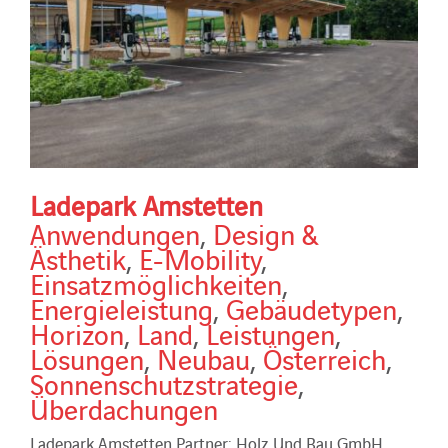
Ladepark Amstetten
Anwendungen
,
Design &
Ästhetik
,
E-Mobility
,
Einsatzmöglichkeiten
,
Energieleistung
,
Gebäudetypen
,
Horizon
,
Land
,
Leistungen
,
Lösungen
,
Neubau
,
Österreich
,
Sonnenschutzstrategie
,
Überdachungen
Ladepark Amstetten Partner: Holz Und Bau GmbH