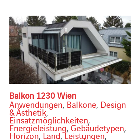
Balkon 1230 Wien
Anwendungen
,
Balkone
,
Design
& Ästhetik
,
Einsatzmöglichkeiten
,
Energieleistung
,
Gebäudetypen
,
Horizon
,
Land
,
Leistungen
,