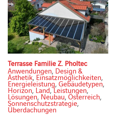
Terrasse Familie Z. Pholtec
Anwendungen
,
Design &
Ästhetik
,
Einsatzmöglichkeiten
,
Energieleistung
,
Gebäudetypen
,
Horizon
,
Land
,
Leistungen
,
Lösungen
,
Neubau
,
Österreich
,
Sonnenschutzstrategie
,
Überdachungen