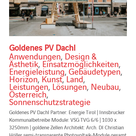
Goldenes PV Dachl
Anwendungen
,
Design &
Ästhetik
,
Einsatzmöglichkeiten
,
Energieleistung
,
Gebäudetypen
,
Horizon
,
Kunst
,
Land
,
Leistungen
,
Lösungen
,
Neubau
,
Österreich
,
Sonnenschutzstrategie
Goldenes PV Dachl Partner: Energie Tirol | Innsbrucker
Kommunalbetreibe Module: VSG TVG 6/6 | 1030 x
3250mm | goldene Zellen Architekt: Arch. DI Christian
Höller semi-transparente Photovoltaik-Module gesamt