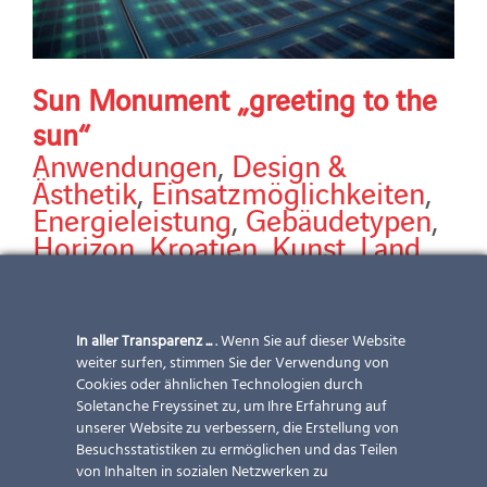
Sun Monument „greeting to the
sun“
Anwendungen
,
Design &
Ästhetik
,
Einsatzmöglichkeiten
,
Energieleistung
,
Gebäudetypen
,
Horizon
,
Kroatien
,
Kunst
,
Land
,
Leistungen
,
Lösungen
,
Neubau
,
Sonnenschutzstrategie
Sun Monument "greeting to the sun" Partner: Alu
In aller Transparenz ...
. Wenn Sie auf dieser Website
weiter surfen, stimmen Sie der Verwendung von
König Stahl Module: VSG 6/12/12 | 1.102 x 1.102 mm
Cookies oder ähnlichen Technologien durch
Architekt: Nicola Basic semi-transparente
Soletanche Freyssinet zu, um Ihre Erfahrung auf
Photovoltaik-Module gesamt installierte Leistung
unserer Website zu verbessern, die Erstellung von
Bilder: © Wille (1,2) © Eckart (3,4) © Marin
[...]
Besuchsstatistiken zu ermöglichen und das Teilen
von Inhalten in sozialen Netzwerken zu