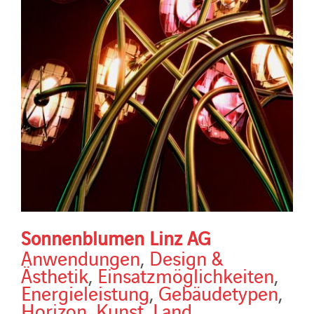
Sonnenblumen Linz AG
Anwendungen
,
Design &
Ästhetik
,
Einsatzmöglichkeiten
,
Energieleistung
,
Gebäudetypen
,
Horizon
,
Kunst
,
Land
,