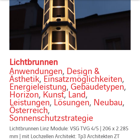
Lichtbrunnen
Anwendungen
,
Design &
Ästhetik
,
Einsatzmöglichkeiten
,
Energieleistung
,
Gebäudetypen
,
Horizon
,
Kunst
,
Land
,
Leistungen
,
Lösungen
,
Neubau
,
Österreich
,
Sonnenschutzstrategie
Lichtbrunnen Linz Module: VSG TVG 4/5 | 206 x 2.285
mm | mit Lochzellen Architekt: Tp3 Architekten ZT