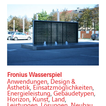
Fronius Wasserspiel
Anwendungen
,
Design &
Ästhetik
,
Einsatzmöglichkeiten
,
Energieleistung
,
Gebäudetypen
,
Horizon
,
Kunst
,
Land
,
Leistungen
,
Lösungen
,
Neubau
,