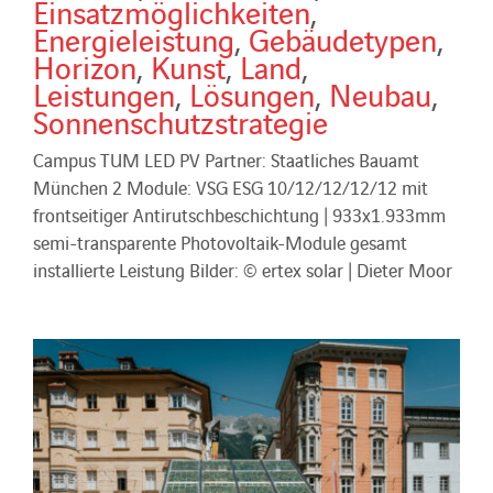
Einsatzmöglichkeiten
,
Energieleistung
,
Gebäudetypen
,
Horizon
,
Kunst
,
Land
,
Leistungen
,
Lösungen
,
Neubau
,
Sonnenschutzstrategie
Campus TUM LED PV Partner: Staatliches Bauamt
München 2 Module: VSG ESG 10/12/12/12/12 mit
frontseitiger Antirutschbeschichtung | 933x1.933mm
semi-transparente Photovoltaik-Module gesamt
installierte Leistung Bilder: © ertex solar | Dieter Moor