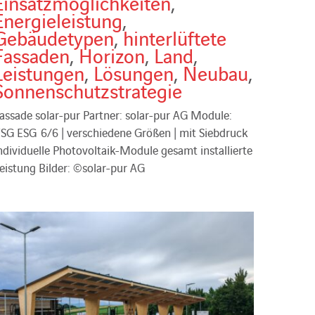
Einsatzmöglichkeiten
,
Energieleistung
,
Gebäudetypen
,
hinterlüftete
Fassaden
,
Horizon
,
Land
,
Leistungen
,
Lösungen
,
Neubau
,
Sonnenschutzstrategie
assade solar-pur Partner: solar-pur AG Module:
SG ESG 6/6 | verschiedene Größen | mit Siebdruck
ndividuelle Photovoltaik-Module gesamt installierte
eistung Bilder: ©solar-pur AG