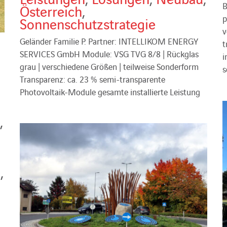
B
Österreich
,
p
Sonnenschutzstrategie
v
Geländer Familie P. Partner: INTELLIKOM ENERGY
t
SERVICES GmbH Module: VSG TVG 8/8 | Rückglas
i
grau | verschiedene Größen | teilweise Sonderform
s
Transparenz: ca. 23 % semi-transparente
Photovoltaik-Module gesamte installierte Leistung
,
u
,