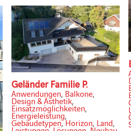
Geländer Familie P.
Anwendungen
,
Balkone
,
Design & Ästhetik
,
Einsatzmöglichkeiten
,
Energieleistung
,
Gebäudetypen
,
Horizon
,
Land
,
Leistungen
,
Lösungen
,
Neubau
,