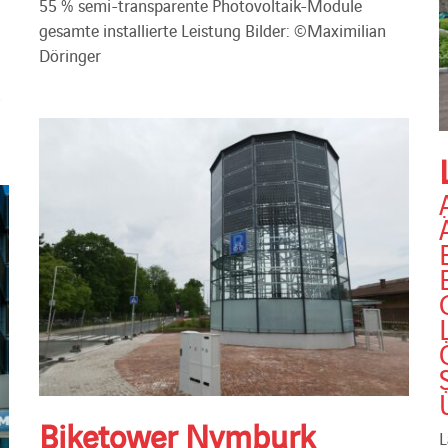
55 % semi-transparente Photovoltaik-Module
gesamte installierte Leistung Bilder: ©Maximilian
Döringer
-
Biketower Nymburk
L