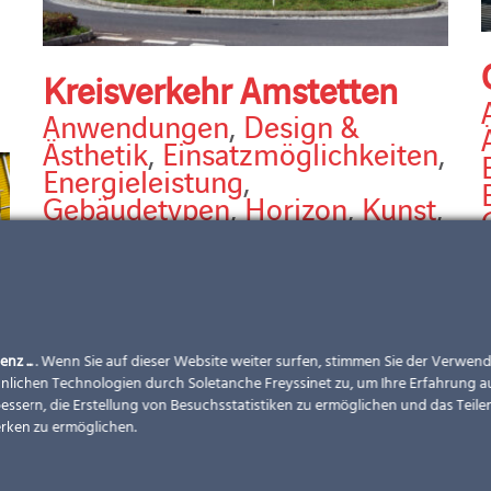
Kreisverkehr Amstetten
Anwendungen
,
Design &
Ästhetik
,
Einsatzmöglichkeiten
,
Energieleistung
,
Gebäudetypen
,
Horizon
,
Kunst
,
Land
,
Leistungen
,
Lösungen
,
Neubau
,
Österreich
,
Sonnenschutzstrategie
Kreisverkehr Amstetten Partner: Landsteiner GMBH
Module: VSG TVG 6/6 | Sonderformen | mit Digiprint
enz ...
. Wenn Sie auf dieser Website weiter surfen, stimmen Sie der Verwe
C
und Email | individuelle Zellbelegung | verschiedene
nlichen Technologien durch Soletanche Freyssinet zu, um Ihre Erfahrung a
x
essern, die Erstellung von Besuchsstatistiken zu ermöglichen und das Teilen
Größen individuelle Photovoltaik-Module gesamt
2
rken zu ermöglichen.
installierte Leistung
[...]
g