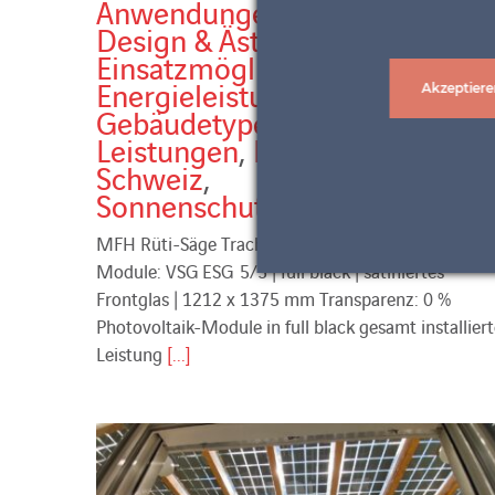
Anwendungen
,
Balkone
,
Design & Ästhetik
,
Einsatzmöglichkeiten
,
Energieleistung
,
Akzeptiere
Gebäudetypen
,
Horizon
,
Land
,
Leistungen
,
Lösungen
,
Neuba
Schweiz
,
Sonnenschutzstrategie
MFH Rüti-Säge Trachslau Partner: Clevergie AG
Module: VSG ESG 5/5 | full black | satiniertes
Frontglas | 1212 x 1375 mm Transparenz: 0 %
Photovoltaik-Module in full black gesamt installier
Leistung
[...]