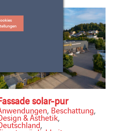
ookies
tellungen
Fassade solar-pur
Anwendungen
,
Beschattung
,
Design & Ästhetik
,
Deutschland
,