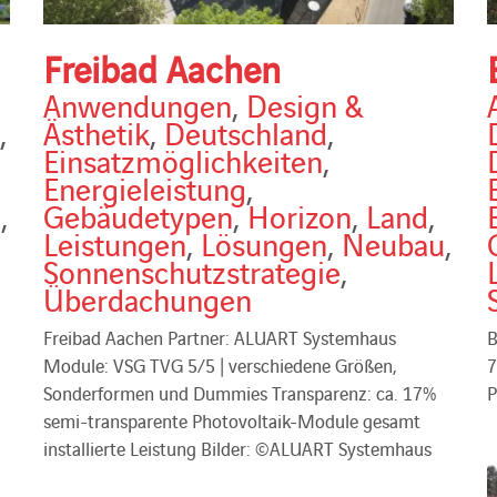
Freibad Aachen
Anwendungen
,
Design &
,
Ästhetik
,
Deutschland
,
Einsatzmöglichkeiten
,
Energieleistung
,
u
,
Gebäudetypen
,
Horizon
,
Land
,
Leistungen
,
Lösungen
,
Neubau
,
Sonnenschutzstrategie
,
Überdachungen
Freibad Aachen Partner: ALUART Systemhaus
B
Module: VSG TVG 5/5 | verschiedene Größen,
7
Sonderformen und Dummies Transparenz: ca. 17%
P
semi-transparente Photovoltaik-Module gesamt
installierte Leistung Bilder: ©ALUART Systemhaus