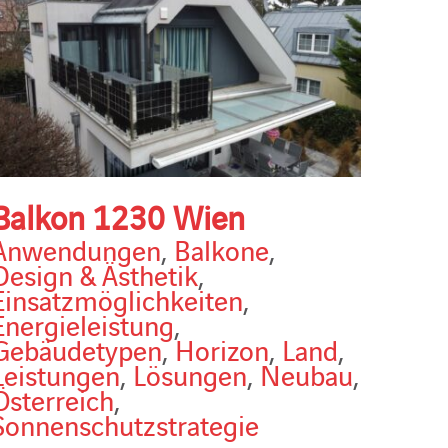
Balkon 1230 Wien
Anwendungen
,
Balkone
,
Design & Ästhetik
,
Einsatzmöglichkeiten
,
Energieleistung
,
Gebäudetypen
,
Horizon
,
Land
,
Leistungen
,
Lösungen
,
Neubau
,
Österreich
,
Sonnenschutzstrategie