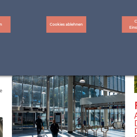
C
n
Cookies ablehnen
Eins
u
,
te