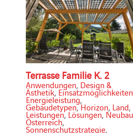
Terrasse Familie K. 2
Anwendungen
,
Design &
Ästhetik
,
Einsatzmöglichkeiten
Energieleistung
,
Gebäudetypen
,
Horizon
,
Land
,
Leistungen
,
Lösungen
,
Neuba
Österreich
,
Sonnenschutzstrategie
,