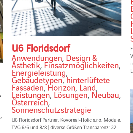
U6 Floridsdorf
F
Anwendungen
,
Design &
V
Ästhetik
,
Einsatzmöglichkeiten
,
i
Energieleistung
,
L
Gebäudetypen
,
hinterlüftete
Fassaden
,
Horizon
,
Land
,
,
Leistungen
,
Lösungen
,
Neubau
,
Österreich
,
Sonnenschutzstrategie
u
,
U6 Floridsdorf Partner: Kovoreal-Holic s.r.o. Module:
TVG 6/6 und 8/8 | diverse Größen Transparenz: 32-