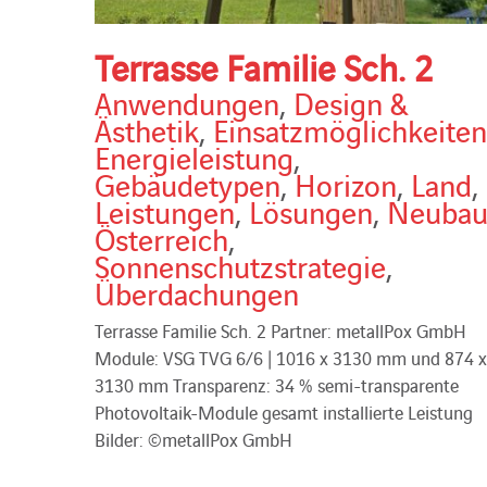
Terrasse Familie Sch. 2
Anwendungen
,
Design &
Ästhetik
,
Einsatzmöglichkeiten
Energieleistung
,
Gebäudetypen
,
Horizon
,
Land
,
Leistungen
,
Lösungen
,
Neuba
Österreich
,
Sonnenschutzstrategie
,
Überdachungen
Terrasse Familie Sch. 2 Partner: metallPox GmbH
Module: VSG TVG 6/6 | 1016 x 3130 mm und 874 x
3130 mm Transparenz: 34 % semi-transparente
Photovoltaik-Module gesamt installierte Leistung
Bilder: ©metallPox GmbH