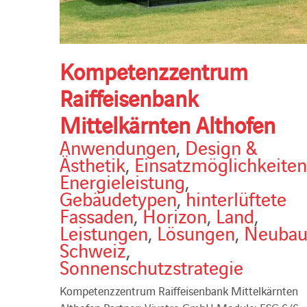
Kompetenzzentrum
Raiffeisenbank
Mittelkärnten Althofen
Anwendungen
,
Design &
Ästhetik
,
Einsatzmöglichkeiten
Energieleistung
,
Gebäudetypen
,
hinterlüftete
Fassaden
,
Horizon
,
Land
,
Leistungen
,
Lösungen
,
Neuba
Schweiz
,
Sonnenschutzstrategie
Kompetenzzentrum Raiffeisenbank Mittelkärnten