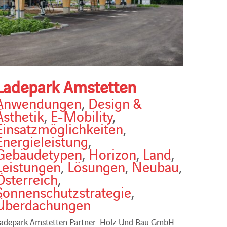
Ladepark Amstetten
Anwendungen
,
Design &
Ästhetik
,
E-Mobility
,
Einsatzmöglichkeiten
,
Energieleistung
,
Gebäudetypen
,
Horizon
,
Land
,
Leistungen
,
Lösungen
,
Neubau
,
Österreich
,
Sonnenschutzstrategie
,
Überdachungen
adepark Amstetten Partner: Holz Und Bau GmbH