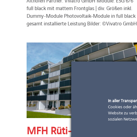
Althofen Partner: Vivatro GmbH Module: ESG 6/6
full black mit mattem Frontglas | div. Größen inkl.
Dummy-Module Photovoltaik-Module in full black
gesamt installierte Leistung Bilder: ©Vivatro GmbH
In aller Transpar
Cookies oder äh
Website zu verb
sozialen Netzwe
MFH Rüti-Säge Trachslau