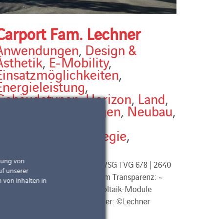
Carport Fam. Lechner
Anwendungen
,
Design &
Ästhetik
,
E-Mobility
,
Einsatzmöglichkeiten
,
Energieleistung
,
Gebäudetypen
,
Horizon
,
Land
,
Leistungen
,
Lösungen
,
Neubau
,
Österreich
,
Sonnenschutzstrategie
,
Überdachungen
ndung von
arport Fam. Lechner Module: VSG TVG 6/8 | 2640
uf unserer
 1080 mm und 2640 x 1170 mm Transparenz: ~
 von Inhalten in
8% semi-transparente Photovoltaik-Module
esamt installierte Leistung Bilder: ©Lechner