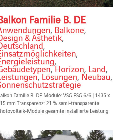
Balkon Familie B. DE
Anwendungen
,
Balkone
,
Design & Ästhetik
,
Deutschland
,
Einsatzmöglichkeiten
,
Energieleistung
,
Gebäudetypen
,
Horizon
,
Land
,
Leistungen
,
Lösungen
,
Neubau
,
Sonnenschutzstrategie
alkon Familie B. DE Module: VSG ESG 6/6 | 1435 x
15 mm Transparenz: 21 % semi-transparente
hotovoltaik-Module gesamte installierte Leistung