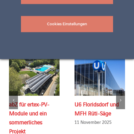
Diesen Inhalt teilen !
LinkedIn
Twitter
Facebook
WhatsApp
Email
Print
Cookies Einstellungen
Related Posts
abZ für ertex-PV-
U6 Floridsdorf und
Module und ein
MFH Rüti-Säge
sommerliches
11 November 2025
Projekt