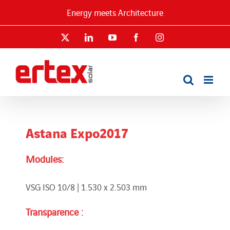
Passer
Energy meets Architecture
au
contenu
X
LinkedIn
YouTube
Facebook
Instagram
Astana Expo2017
Modules:
VSG ISO 10/8 | 1.530 x 2.503 mm
Transparence :