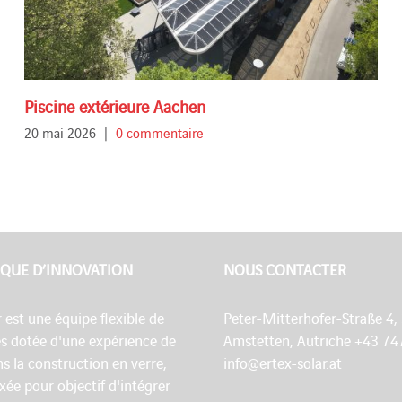
Piscine extérieure Aachen
20 mai 2026
|
0 commentaire
QUE D’INNOVATION
NOUS CONTACTER
r est une équipe flexible de
Peter-Mitterhofer-Straße 4,
es dotée d'une expérience de
Amstetten, Autriche +43 74
s la construction en verre,
info@ertex-solar.at
fixée pour objectif d'intégrer