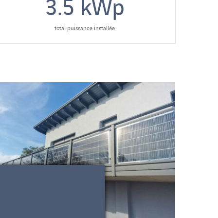
3.5
kWp
total puissance installée