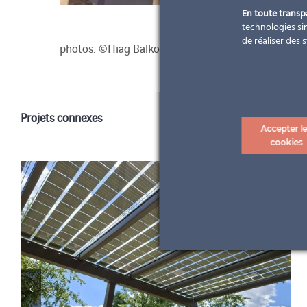
En toute trans
technologies sim
de réaliser des 
photos: ©Hiag Balkonbau GmbH
Projets connexes
Accepter l
cookies