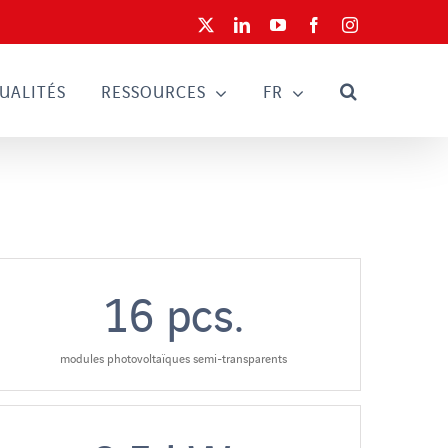
X
LinkedIn
YouTube
Facebook
Instagram
UALITÉS
RESSOURCES
FR
16
pcs.
modules photovoltaïques semi-transparents