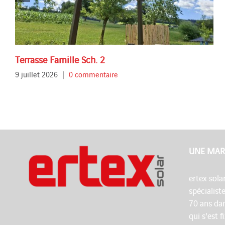
Terrasse Famille Sch. 2
9 juillet 2026
|
0 commentaire
UNE MAR
ertex sola
spécialist
70 ans dan
qui s'est 