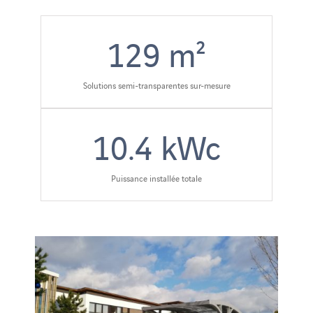
129
m²
Solutions semi-transparentes sur-mesure
10.4
kWc
Puissance installée totale