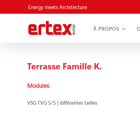
Passer
Energy meets Architecture
au
contenu
À PROPOS
Terrasse Famille K.
Modules:
VSG TVG 5/5 | différentes tailles