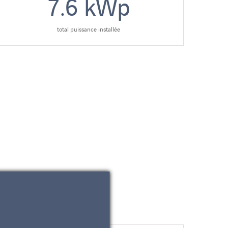
7.6
kWp
total puissance installée