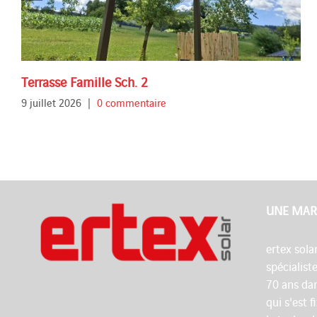
Terrasse Famille Sch. 2
9 juillet 2026
|
0 commentaire
UNE MAR
ertex sola
spécialist
70 ans dan
qui s'est 