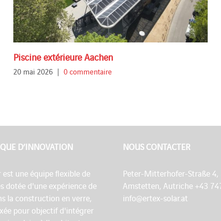
Piscine extérieure Aachen
20 mai 2026
|
0 commentaire
QUE D’INNOVATION
NOUS CONTACTER
r est une équipe flexible de
Peter-Mitterhofer-Straße 4,
es dotée d'une expérience de
Amstetten, Autriche +43 74
s la construction en verre,
info@ertex-solar.at
fixée pour objectif d'intégrer