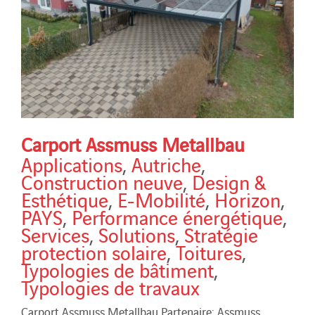
Carport Assmuss Metallbau
Applications
,
Autriche
,
Construction neuve
,
Design &
Esthétique
,
E-Mobilité
,
Horizon
,
PAYS
,
Performance énergétique
,
Services
,
Solutions
,
Stratégie
protection solaire
,
Toitures
,
Typologies de bâtiment
,
Typologies de travaux
Carport Assmuss Metallbau Partenaire: Assmuss