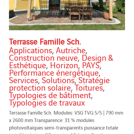
Terrasse Famille Sch.
Applications
,
Autriche
,
Construction neuve
,
Design &
Esthétique
,
Horizon
,
PAYS
,
Performance énergétique
,
Services
,
Solutions
,
Stratégie
protection solaire
,
Toitures
,
Typologies de bâtiment
,
Typologies de travaux
Terrasse Famille Sch. Modules: VSG TVG 5/5 | 790 mm
x 2600 mm Transparence: 31 % modules
photovoltaïques semi-transparents puissance totale