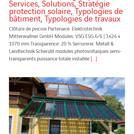
Services
,
Solutions
,
Stratégie
protection solaire
,
Typologies de
bâtiment
,
Typologies de travaux
Clôture de piscine Partenaire: Elektrotechnik
Mitterwallner GmbH Modules: VSG ESG 6/6 | 1424 x
1070 mm Transparence: 20 % Serrurerie: Metall &
Landtechnik Scherübl modules photovoltaïques semi-
transparents puissance totale installée
[...]