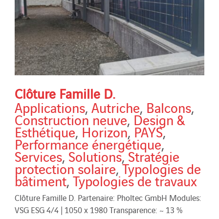
Clôture Famille D.
Applications
,
Autriche
,
Balcons
,
Construction neuve
,
Design &
Esthétique
,
Horizon
,
PAYS
,
Performance énergétique
,
Services
,
Solutions
,
Stratégie
protection solaire
,
Typologies de
bâtiment
,
Typologies de travaux
Clôture Famille D. Partenaire: Pholtec GmbH Modules:
VSG ESG 4/4 | 1050 x 1980 Transparence: ~ 13 %