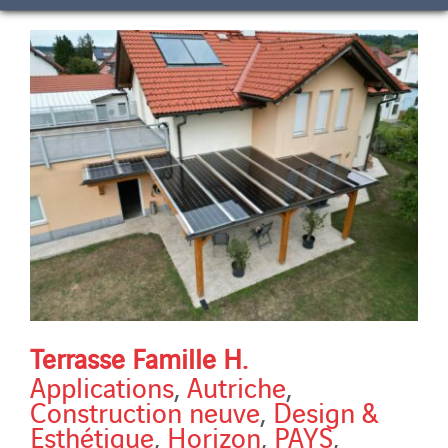
Terrasse Famille H.
Applications
,
Autriche
,
Construction neuve
,
Design &
Esthétique
,
Horizon
,
PAYS
,