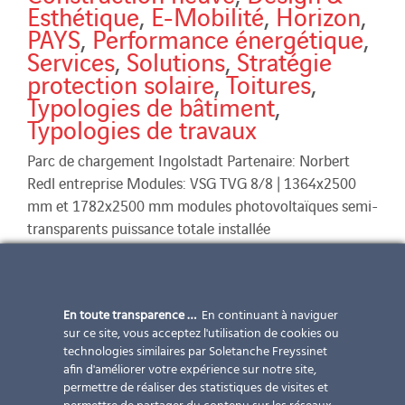
Esthétique
,
E-Mobilité
,
Horizon
,
PAYS
,
Performance énergétique
,
Services
,
Solutions
,
Stratégie
protection solaire
,
Toitures
,
Typologies de bâtiment
,
Typologies de travaux
Parc de chargement Ingolstadt Partenaire: Norbert
Redl entreprise Modules: VSG TVG 8/8 | 1364x2500
mm et 1782x2500 mm modules photovoltaïques semi-
transparents puissance totale installée
En toute transparence …
En continuant à naviguer
sur ce site, vous acceptez l'utilisation de cookies ou
technologies similaires par Soletanche Freyssinet
afin d'améliorer votre expérience sur notre site,
permettre de réaliser des statistiques de visites et