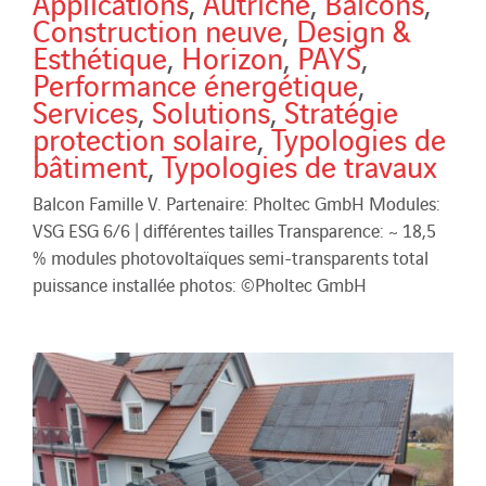
Applications
,
Autriche
,
Balcons
,
Construction neuve
,
Design &
Esthétique
,
Horizon
,
PAYS
,
Performance énergétique
,
Services
,
Solutions
,
Stratégie
protection solaire
,
Typologies de
bâtiment
,
Typologies de travaux
Balcon Famille V. Partenaire: Pholtec GmbH Modules:
VSG ESG 6/6 | différentes tailles Transparence: ~ 18,5
% modules photovoltaïques semi-transparents total
puissance installée photos: ©Pholtec GmbH