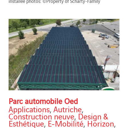
installée photos: ©Property of Scharty-Family
Parc automobile Oed
Applications
,
Autriche
,
Construction neuve
,
Design &
Esthétique
,
E-Mobilité
,
Horizon
,