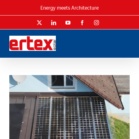
Passer
Energy meets Architecture
au
contenu
X
LinkedIn
YouTube
Facebook
Instagram