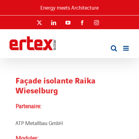
Passer
Energy meets Architecture
au
contenu
X
LinkedIn
YouTube
Facebook
Instagram
Façade isolante Raika
Wieselburg
Partenaire:
ATP Metallbau GmbH
Modules: