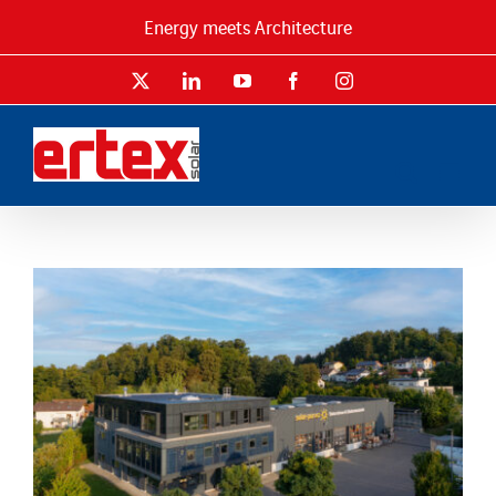
Passer
Energy meets Architecture
au
contenu
X
LinkedIn
YouTube
Facebook
Instagram