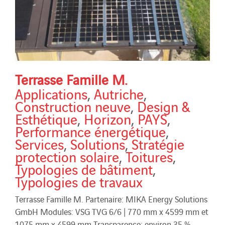
Terrasse Famille M.
Applications
,
Autriche
,
Construction neuve
,
Design &
Esthétique
,
Horizon
,
PAYS
,
Performance énergétique
,
Services
,
Solutions
,
Stratégie
protection solaire
,
Toitures
,
Typologies de bâtiment
,
Typologies de travaux
Terrasse Famille M. Partenaire: MIKA Energy Solutions
GmbH Modules: VSG TVG 6/6 | 770 mm x 4599 mm et
1075 mm x 4599 mm Transparence: environ 35 %