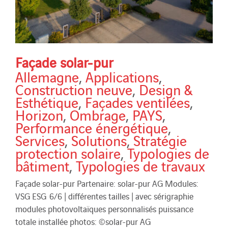
Façade solar-pur
Allemagne
,
Applications
,
Construction neuve
,
Design &
Esthétique
,
Façades ventilées
,
Horizon
,
Ombrage
,
PAYS
,
Performance énergétique
,
Services
,
Solutions
,
Stratégie
protection solaire
,
Typologies de
bâtiment
,
Typologies de travaux
Façade solar-pur Partenaire: solar-pur AG Modules:
VSG ESG 6/6 | différentes tailles | avec sérigraphie
modules photovoltaïques personnalisés puissance
totale installée photos: ©solar-pur AG