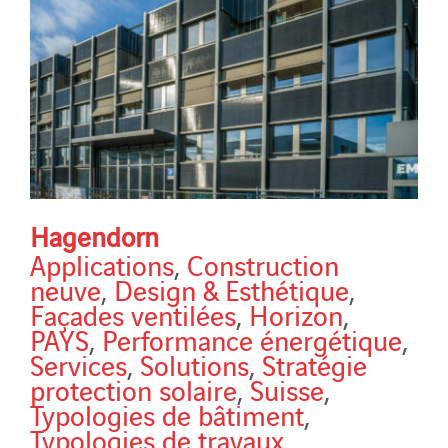
Hagendorn
Applications
,
Construction
neuve
,
Design & Esthétique
,
Façades ventilées
,
Horizon
,
PAYS
,
Performance énergétique
,
Services
,
Solutions
,
Stratégie
protection solaire
,
Suisse
,
Typologies de bâtiment
,
Typologies de travaux