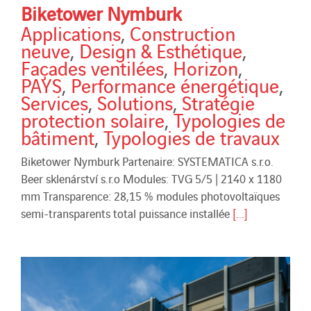
Biketower Nymburk
Applications
,
Construction
neuve
,
Design & Esthétique
,
Façades ventilées
,
Horizon
,
PAYS
,
Performance énergétique
,
Services
,
Solutions
,
Stratégie
protection solaire
,
Typologies de
bâtiment
,
Typologies de travaux
Biketower Nymburk Partenaire: SYSTEMATICA s.r.o.
Beer sklenárství s.r.o Modules: TVG 5/5 | 2140 x 1180
mm Transparence: 28,15 % modules photovoltaïques
semi-transparents total puissance installée
[...]