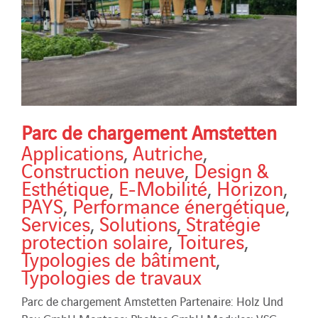
Parc de chargement Amstetten
Applications
,
Autriche
,
Construction neuve
,
Design &
Esthétique
,
E-Mobilité
,
Horizon
,
PAYS
,
Performance énergétique
,
Services
,
Solutions
,
Stratégie
protection solaire
,
Toitures
,
Typologies de bâtiment
,
Typologies de travaux
Parc de chargement Amstetten Partenaire: Holz Und