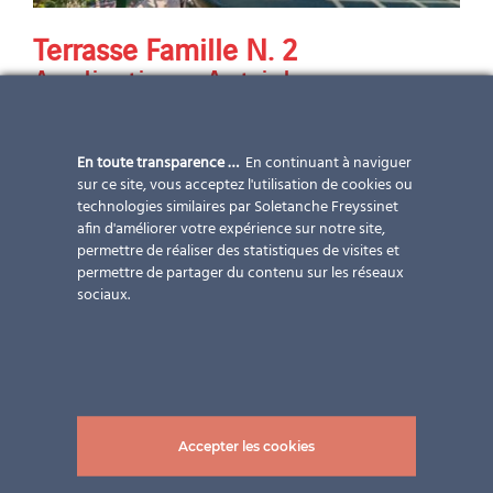
Terrasse Famille N. 2
Applications
,
Autriche
,
Construction neuve
,
Design &
Esthétique
,
Horizon
,
PAYS
,
Performance énergétique
,
En toute transparence …
En continuant à naviguer
Services
,
Solutions
,
Stratégie
sur ce site, vous acceptez l'utilisation de cookies ou
technologies similaires par Soletanche Freyssinet
protection solaire
,
Toitures
,
afin d'améliorer votre expérience sur notre site,
Typologies de bâtiment
,
permettre de réaliser des statistiques de visites et
Typologies de travaux
permettre de partager du contenu sur les réseaux
sociaux.
Terrasse Famille N. 2 Partenaire: Pholtec GmbH
Modules: VSG TVG 6/6 | 943x3110 mm Transparence:
environ 23 % modules photovoltaïques semi-
transparents total puissance installée photos: ©Pholtec
GmbH
Accepter les cookies