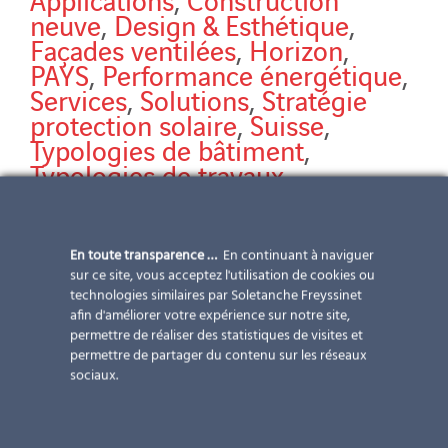
neuve
,
Design & Esthétique
,
Façades ventilées
,
Horizon
,
PAYS
,
Performance énergétique
,
Services
,
Solutions
,
Stratégie
protection solaire
,
Suisse
,
Typologies de bâtiment
,
Typologies de travaux
Hagendorn Partenaire: Alex Gemperle AG Modules:
VSG 10/8 full black avec verre structuré | différentes
En toute transparence …
En continuant à naviguer
tailles modules photovoltaïques en full black puissance
sur ce site, vous acceptez l'utilisation de cookies ou
totale installée photos: ©Alex Gemperle AG
technologies similaires par Soletanche Freyssinet
afin d'améliorer votre expérience sur notre site,
permettre de réaliser des statistiques de visites et
permettre de partager du contenu sur les réseaux
sociaux.