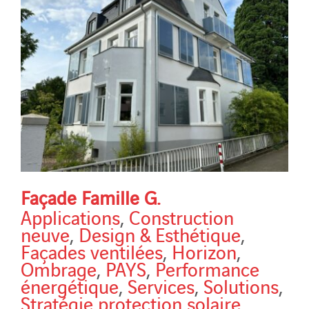
Façade Famille G.
Applications
,
Construction
neuve
,
Design & Esthétique
,
Façades ventilées
,
Horizon
,
Ombrage
,
PAYS
,
Performance
énergétique
,
Services
,
Solutions
,
Stratégie protection solaire
,