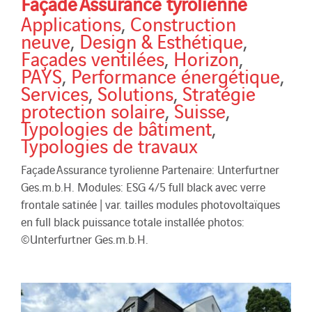
Façade Assurance tyrolienne
Applications
,
Construction
neuve
,
Design & Esthétique
,
Façades ventilées
,
Horizon
,
PAYS
,
Performance énergétique
,
Services
,
Solutions
,
Stratégie
protection solaire
,
Suisse
,
Typologies de bâtiment
,
Typologies de travaux
Façade Assurance tyrolienne Partenaire: Unterfurtner
Ges.m.b.H. Modules: ESG 4/5 full black avec verre
frontale satinée | var. tailles modules photovoltaïques
en full black puissance totale installée photos:
©Unterfurtner Ges.m.b.H.