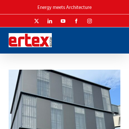
Passer
Energy meets Architecture
au
contenu
X
LinkedIn
YouTube
Facebook
Instagram