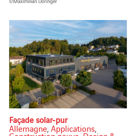
©Maximilian Döringer
Façade solar-pur
Allemagne
,
Applications
,
Construction neuve
,
Design &