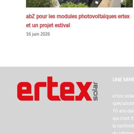
abZ pour les modules photovoltaïques ertex
et un projet estival
16 juin 2026
UNE MAR
ertex sola
spécialist
70 ans dan
qui s'est 
la technol
du bâtime