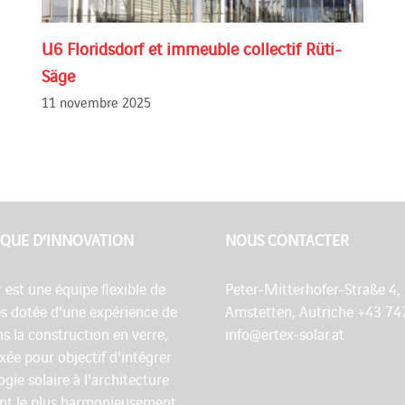
U6 Floridsdorf et immeuble collectif Rüti-
Säge
11 novembre 2025
QUE D’INNOVATION
NOUS CONTACTER
r est une équipe flexible de
Peter-Mitterhofer-Straße 4,
es dotée d'une expérience de
Amstetten, Autriche +43 74
s la construction en verre,
info@ertex-solar.at
fixée pour objectif d'intégrer
ogie solaire à l'architecture
nt le plus harmonieusement