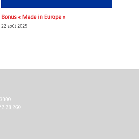
Bonus « Made in Europe »
E-Mo
22 août 2025
4 aoû
 3300
72 28 260