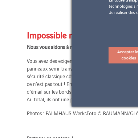
En toute trans
technologies sim
de réaliser des 
Impossible n’existe (presque) 
Nous vous aidons à réaliser vos rêves solaires !
Accepter l
cookies
Vous avez des exigences très particulières pour vot
panneaux semi-transparents. Vous pouvez ici voir 71 
sécurité classique côté extérieur. Pour obtenir une 
ce n’est pas tout ! En plus de la taille des modules,
d’émail sur les bords et de sérigraphie (similaire à 
Au total, ils ont une puissance de plus de 8,5 kWp.
Photos : PALMHAUS-WerksFoto © BAUMANN/GL