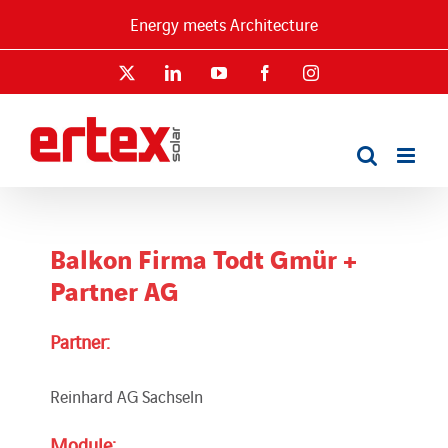
Skip
Energy meets Architecture
to
content
X
LinkedIn
YouTube
Facebook
Instagram
Balkon Firma Todt Gmür +
Partner AG
Partner:
Reinhard AG Sachseln
Module: