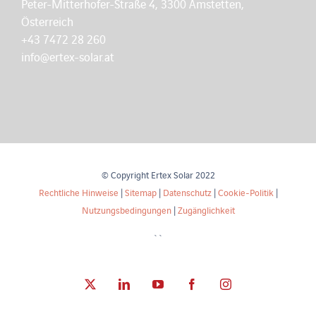
Peter-Mitterhofer-Straße 4, 3300 Amstetten,
Österreich
+43 7472 28 260
info@ertex-solar.at
© Copyright Ertex Solar 2022
Rechtliche Hinweise
|
Sitemap
|
Datenschutz
|
Cookie-Politik
|
Nutzungsbedingungen
|
Zugänglichkeit
``
X
LinkedIn
YouTube
Facebook
Instagram