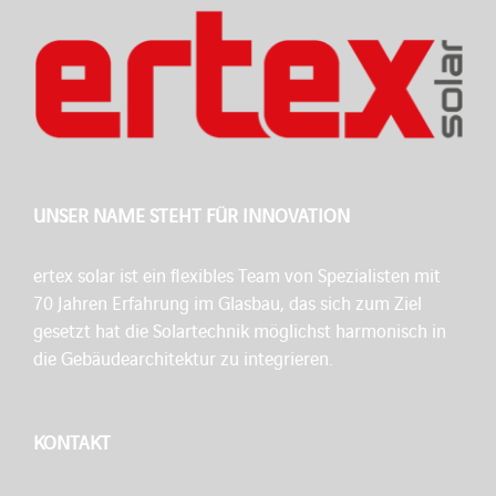
UNSER NAME STEHT FÜR INNOVATION
ertex solar ist ein flexibles Team von Spezialisten mit
70 Jahren Erfahrung im Glasbau, das sich zum Ziel
gesetzt hat die Solartechnik möglichst harmonisch in
die Gebäudearchitektur zu integrieren.
KONTAKT