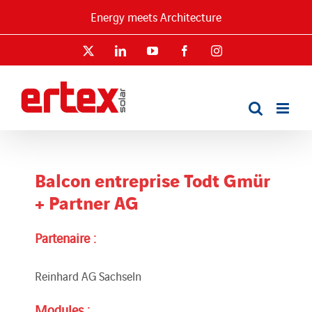
Passer
Energy meets Architecture
au
contenu
X
LinkedIn
YouTube
Facebook
Instagram
Balcon entreprise Todt Gmür
+ Partner AG
Partenaire :
Reinhard AG Sachseln
Modules :