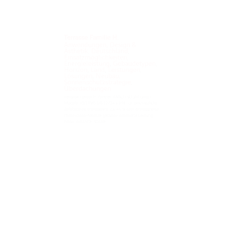
Terrasse Familie H.
Anwendungen
,
Design &
Ästhetik
,
Deutschland
,
Einsatzmöglichkeiten
,
Energieleistung
,
Gebäudetypen
,
Horizon
,
Land
,
Leistungen
,
Lösungen
,
Neubau
,
Sonnenschutzstrategie
,
Überdachungen
Terrasse Familie H. Partner: RAACH SOLAR GmbH
Module: VSG TVG 6/6 | 2224 x 818 | unterschiedliche
Zellabstände Transparenz: ca. 45 % semi-transparente
Photovoltaik-Module gesamte installierte Leistung
Bilder: ©RAACH SOLAR