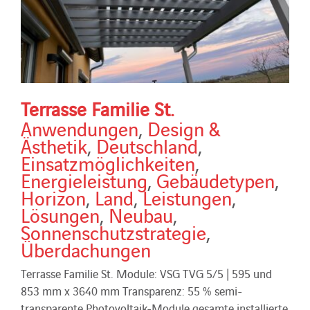
Terrasse Familie St.
Anwendungen
,
Design &
Ästhetik
,
Deutschland
,
Einsatzmöglichkeiten
,
Energieleistung
,
Gebäudetypen
,
Horizon
,
Land
,
Leistungen
,
Lösungen
,
Neubau
,
Sonnenschutzstrategie
,
Überdachungen
Terrasse Familie St. Module: VSG TVG 5/5 | 595 und
853 mm x 3640 mm Transparenz: 55 % semi-
transparente Photovoltaik-Module gesamte installierte