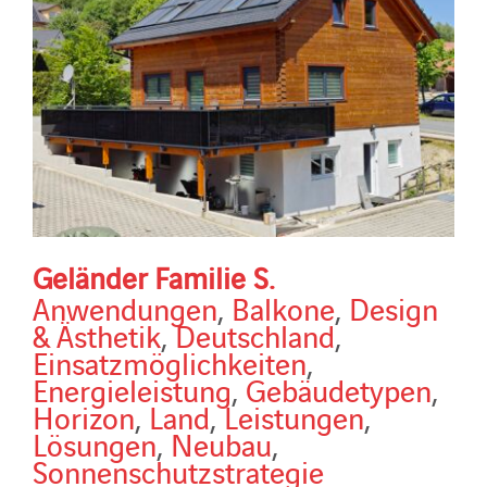
Geländer Familie S.
Anwendungen
,
Balkone
,
Design
& Ästhetik
,
Deutschland
,
Einsatzmöglichkeiten
,
Energieleistung
,
Gebäudetypen
,
Horizon
,
Land
,
Leistungen
,
Lösungen
,
Neubau
,
Sonnenschutzstrategie