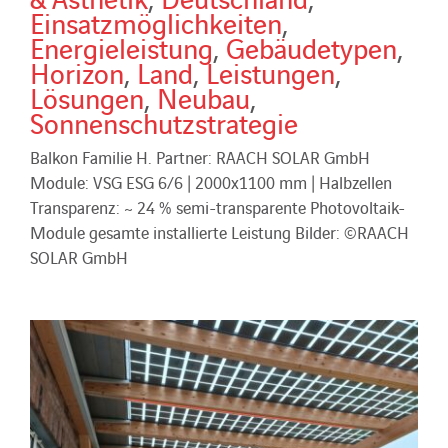
Einsatzmöglichkeiten
,
Energieleistung
,
Gebäudetypen
,
Horizon
,
Land
,
Leistungen
,
Lösungen
,
Neubau
,
Sonnenschutzstrategie
Balkon Familie H. Partner: RAACH SOLAR GmbH
Module: VSG ESG 6/6 | 2000x1100 mm | Halbzellen
Transparenz: ~ 24 % semi-transparente Photovoltaik-
Module gesamte installierte Leistung Bilder: ©RAACH
SOLAR GmbH