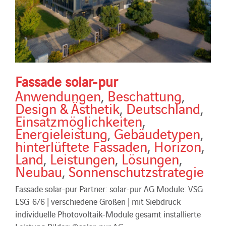
Fassade solar-pur
Anwendungen
,
Beschattung
,
Design & Ästhetik
,
Deutschland
,
Einsatzmöglichkeiten
,
Energieleistung
,
Gebäudetypen
,
hinterlüftete Fassaden
,
Horizon
,
Land
,
Leistungen
,
Lösungen
,
Neubau
,
Sonnenschutzstrategie
Fassade solar-pur Partner: solar-pur AG Module: VSG
ESG 6/6 | verschiedene Größen | mit Siebdruck
individuelle Photovoltaik-Module gesamt installierte