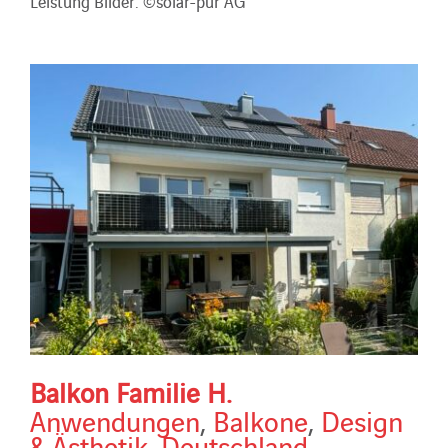
Leistung Bilder: ©solar-pur AG
Balkon Familie H.
Anwendungen
,
Balkone
,
Design
& Ästhetik
,
Deutschland
,