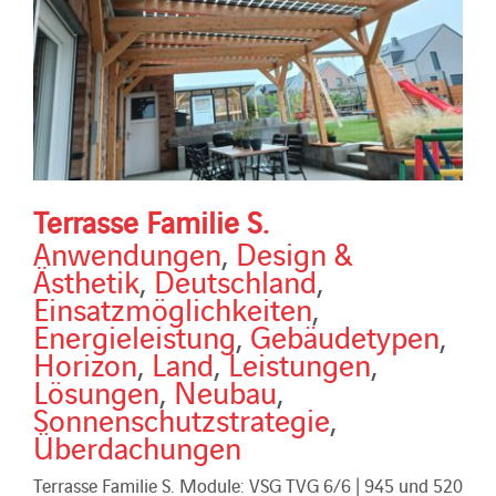
Terrasse Familie S.
Anwendungen
,
Design &
Ästhetik
,
Deutschland
,
Einsatzmöglichkeiten
,
Energieleistung
,
Gebäudetypen
,
Horizon
,
Land
,
Leistungen
,
Lösungen
,
Neubau
,
Sonnenschutzstrategie
,
Überdachungen
Terrasse Familie S. Module: VSG TVG 6/6 | 945 und 520