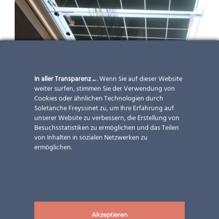
In aller Transparenz ...
. Wenn Sie auf dieser Website
weiter surfen, stimmen Sie der Verwendung von
Cookies oder ähnlichen Technologien durch
Soletanche Freyssinet zu, um Ihre Erfahrung auf
unserer Website zu verbessern, die Erstellung von
Besuchsstatistiken zu ermöglichen und das Teilen
Vordach Wustrow Glasservice
von Inhalten in sozialen Netzwerken zu
Anwendungen
,
Design &
ermöglichen.
Ästhetik
,
Deutschland
,
Einsatzmöglichkeiten
,
Energieleistung
,
Gebäudetypen
,
Horizon
,
Land
,
Leistungen
,
Lösungen
,
Neubau
,
Akzeptieren