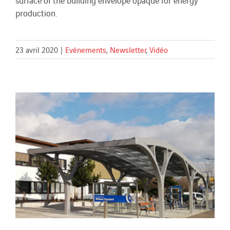
surface of the building envelope opaque for energy
production.
23 avril 2020
|
Evénements
,
Newsletter
,
Vidéo