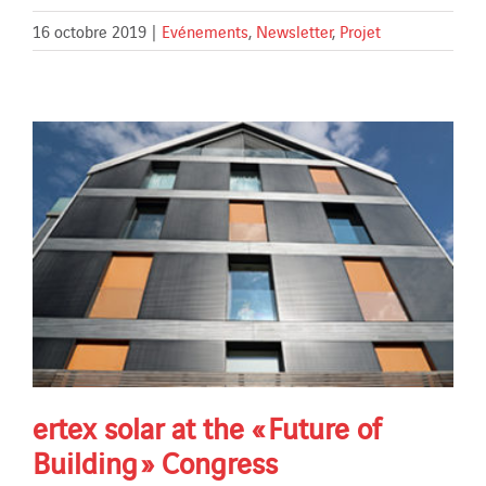
16 octobre 2019
|
Evénements
,
Newsletter
,
Projet
ertex solar at the « Future of
Building » Congress