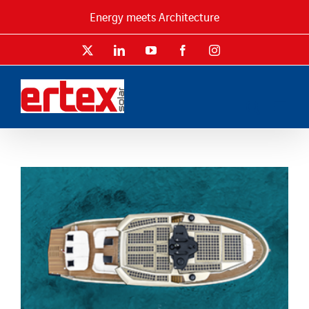
Passer
Energy meets Architecture
au
contenu
X
LinkedIn
YouTube
Facebook
Instagram