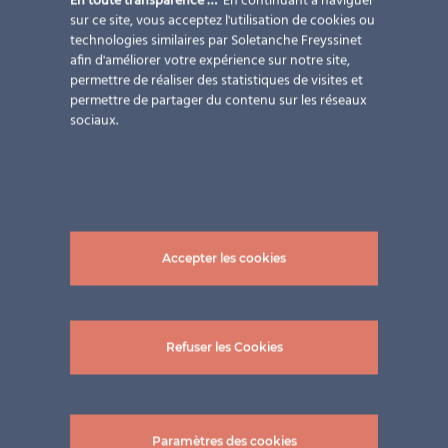
En toute transparence …
En continuant à naviguer
sur ce site, vous acceptez l'utilisation de cookies ou
technologies similaires par Soletanche Freyssinet
afin d'améliorer votre expérience sur notre site,
permettre de réaliser des statistiques de visites et
permettre de partager du contenu sur les réseaux
sociaux.
an invitation to the Swissbau
Ertex Solar's design colour range offers a wide choice
of sizes, colours and aesthetic finishes to make any
surface of the building envelope opaque for energy
production.
Accepter les cookies
19 novembre 2019
|
Evénements
,
Newsletter
,
Projet
Refuser les Cookies
Paramètres des cookies