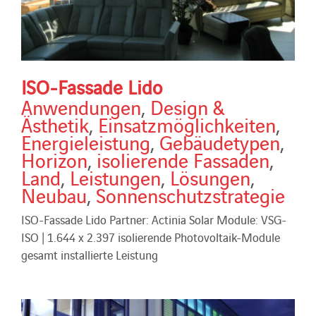
ISO-Fassade Lido
Anwendungen
,
Design &
Ästhetik
,
Einsatzmöglichkeiten
,
Energieleistung
,
Gebäudetypen
,
Horizon
,
isolierende Fassaden
,
Land
,
Leistungen
,
Lösungen
,
Neubau
,
Sonnenschutzstrategie
ISO-Fassade Lido Partner: Actinia Solar Module: VSG-
ISO | 1.644 x 2.397 isolierende Photovoltaik-Module
gesamt installierte Leistung