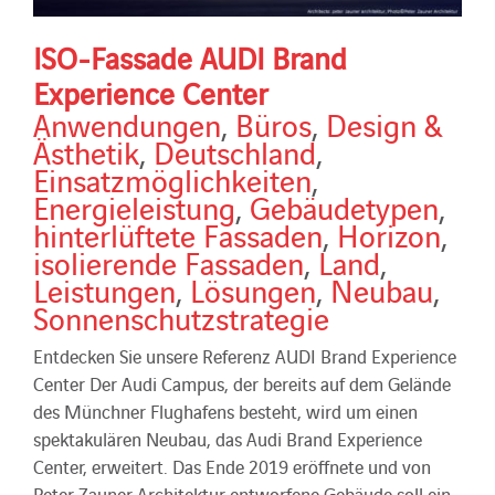
ISO-Fassade AUDI Brand
Experience Center
Anwendungen
,
Büros
,
Design &
Ästhetik
,
Deutschland
,
Einsatzmöglichkeiten
,
Energieleistung
,
Gebäudetypen
,
hinterlüftete Fassaden
,
Horizon
,
isolierende Fassaden
,
Land
,
Leistungen
,
Lösungen
,
Neubau
,
Sonnenschutzstrategie
Entdecken Sie unsere Referenz AUDI Brand Experience
Center Der Audi Campus, der bereits auf dem Gelände
des Münchner Flughafens besteht, wird um einen
spektakulären Neubau, das Audi Brand Experience
Center, erweitert. Das Ende 2019 eröffnete und von
Peter Zauner Architektur entworfene Gebäude soll ein