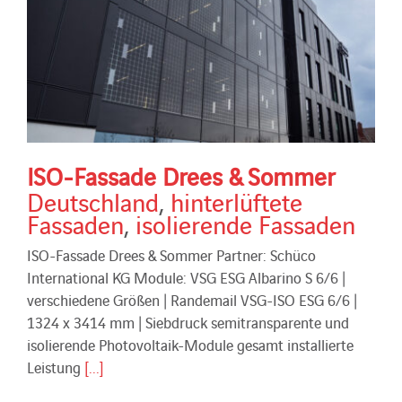
ISO-Fassade Drees & Sommer
Deutschland
,
hinterlüftete
Fassaden
,
isolierende Fassaden
ISO-Fassade Drees & Sommer Partner: Schüco
International KG Module: VSG ESG Albarino S 6/6 |
verschiedene Größen | Randemail VSG-ISO ESG 6/6 |
1324 x 3414 mm | Siebdruck semitransparente und
isolierende Photovoltaik-Module gesamt installierte
Leistung
[...]