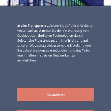
In aller Transparenz ...
. Wenn Sie auf dieser Website
weiter surfen, stimmen Sie der Verwendung von
Cookies oder ähnlichen Technologien durch
Soletanche Freyssinet zu, um Ihre Erfahrung auf
unserer Website zu verbessern, die Erstellung von
Besuchsstatistiken zu ermöglichen und das Teilen
von Inhalten in sozialen Netzwerken zu
ermöglichen.
ISO-Fassade Stiftung Pierre
Arnaud
Anwendungen
,
Design &
Ästhetik
,
Einsatzmöglichkeiten
,
Energieleistung
,
Gebäudetypen
,
Akzeptieren
Horizon
,
isolierende Fassaden
,
Land
,
Leistungen
,
Lösungen
,