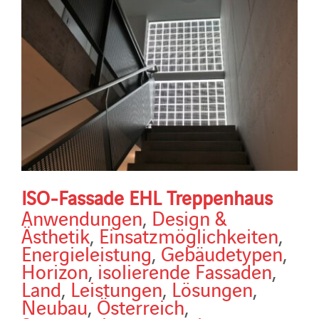
ISO-Fassade EHL Treppenhaus
Anwendungen
,
Design &
Ästhetik
,
Einsatzmöglichkeiten
,
Energieleistung
,
Gebäudetypen
,
Horizon
,
isolierende Fassaden
,
Land
,
Leistungen
,
Lösungen
,
Neubau
,
Österreich
,